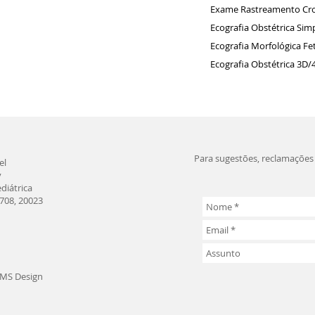
Exame Rastreamento Cr
Ecografia Obstétrica Sim
Ecografia Morfológica Fe
Ecografia Obstétrica 3D
Para sugestões, reclamações 
el
y
diátrica
708, 20023
 MS Design