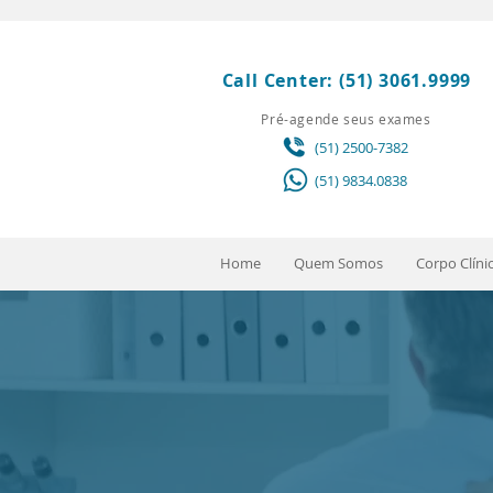
Call Center:
(51) 3061.9999
Pré-agende seus exames
(51) 2500-7382
(51) 9834.0838
Home
Quem Somos
Corpo Clíni