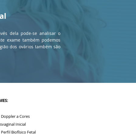
al
avés dela pode-se analisar o
Neste exame também podemos
região dos ovários também são
MES:
 Doppler a Cores
vaginal Inicial
erfil Biofísico Fetal