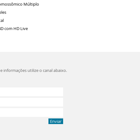
omossômico Múltiplo
ples
tal
/4D com HD Live
e informações utilize o canal abaixo.
Enviar