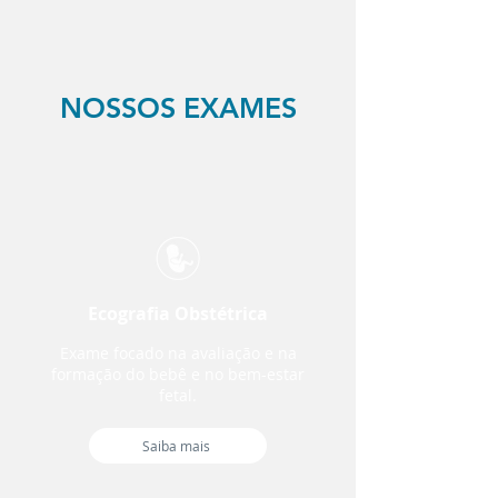
NOSSOS EXAMES
Ecografia Obstétrica
Exame focado na avaliação e na
formação do bebê e no bem-estar
fetal.
Saiba mais