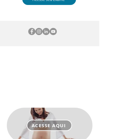
Bem-vindo aos parceiros Ecofetal
Acesse as áreas exclusivas e aproveite as
vantagens destas parcerias
ACESSE AQUI